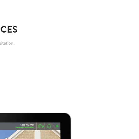
CES
itation.