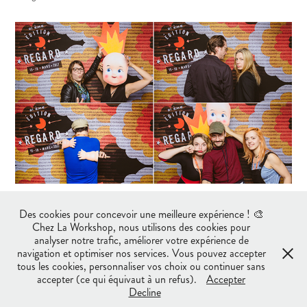
Visuel original par :
Joannie Lafrenière
Des cookies pour concevoir une meilleure expérience ! 🎨
Chez La Workshop, nous utilisons des cookies pour
analyser notre trafic, améliorer votre expérience de
navigation et optimiser nos services. Vous pouvez accepter
↑
Back to Top
tous les cookies, personnaliser vos choix ou continuer sans
accepter (ce qui équivaut à un refus).
Accepter
Decline